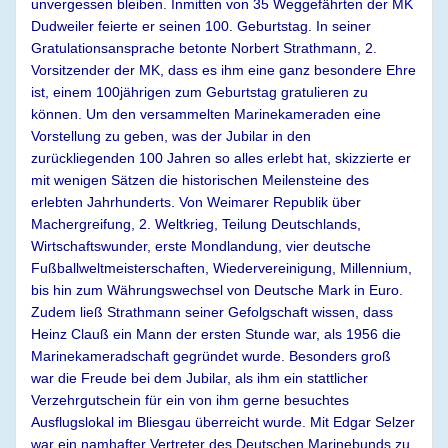
unvergessen bleiben. Inmitten von 35 Weggefährten der MK
Dudweiler feierte er seinen 100. Geburtstag. In seiner
Gratulationsansprache betonte Norbert Strathmann, 2.
Vorsitzender der MK, dass es ihm eine ganz besondere Ehre
ist, einem 100jährigen zum Geburtstag gratulieren zu
können. Um den versammelten Marinekameraden eine
Vorstellung zu geben, was der Jubilar in den
zurückliegenden 100 Jahren so alles erlebt hat, skizzierte er
mit wenigen Sätzen die historischen Meilensteine des
erlebten Jahrhunderts. Von Weimarer Republik über
Machergreifung, 2. Weltkrieg, Teilung Deutschlands,
Wirtschaftswunder, erste Mondlandung, vier deutsche
Fußballweltmeisterschaften, Wiedervereinigung, Millennium,
bis hin zum Währungswechsel von Deutsche Mark in Euro.
Zudem ließ Strathmann seiner Gefolgschaft wissen, dass
Heinz Clauß ein Mann der ersten Stunde war, als 1956 die
Marinekameradschaft gegründet wurde. Besonders groß
war die Freude bei dem Jubilar, als ihm ein stattlicher
Verzehrgutschein für ein von ihm gerne besuchtes
Ausflugslokal im Bliesgau überreicht wurde. Mit Edgar Selzer
war ein namhafter Vertreter des Deutschen Marinebunds zu