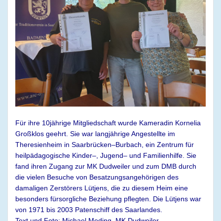
Für ihre 10jährige Mitgliedschaft wurde Kameradin Kornelia
Großklos geehrt. Sie war
langjährige Angestellte im
Theresienheim in Saarbrücken
–
Burbach, ein
Zentrum für
h
eilpädagogisch
e Kinder
–
, Jugend
–
und Familienhilfe
. Sie
fan
d
ihren
Zugang zur MK
Dudweiler und zum DMB durch
die vielen
Besuche von
Besatzungsangehörigen des
damaligen Zerstörers
Lütjens
,
die zu diesem Heim eine
besonders fürsorgliche
Beziehung pflegten. Die
Lütjens
war
von 1971 bis 2003
Patenschiff des Saarland
e
s.
Text und Foto: Michael Meding, MK Dudweiler