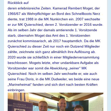
Rückblick auf
deren
erlebnisr
eiche Zeit
en.
Kamerad
R
embert
Moget, der
1966/67 als Wehrpflichtiger an Bord des Schnellboots
Nerz
diente
, trat 1988 in die
MK Nunkirchen
ein
. 2007 wechselte
er zur MK
Quierschied, deren 2.
Vorsitzender er 2016 wurde.
Als im selben Jahr der
damals
amtieren
de
1.
Vorsitzende
starb, übernahm Moget das Amt des 1.
Vorsitzenden
zunächst kommissarisch,
ab 2017 hauptamtlich
.
Da die MK
Quierschied zu dieser Zeit nur noch ein Dutzend Mitglieder
zählte
,
zeichnete sich
ganz allmählich
ihre Auflösung ab.
2020 wurde sie
schließlich in einer
Mitgliederversammlung
beschlossen.
Mogets
letzte, eher undankbare Aufgabe als
Vorsitzender
war somit die Abwicklung
„seiner“
MK
Quierschied
.
Noch im selben Jahr
wechselte er, wie auch
seine Frau Doris, in die MK Dudweiler, wo beide ei
ne neue
„Marineheimat“ fanden und sich dort nach besten Kräften
einbringen.