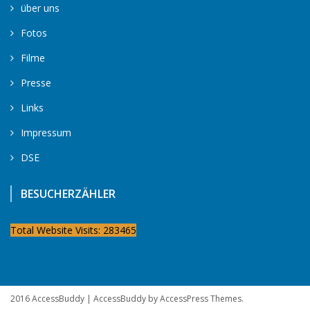
über uns
Fotos
Filme
Presse
Links
Impressum
DSE
BESUCHERZÄHLER
Total Website Visits: 283465
2016 AccessBuddy
|
AccessBuddy by
AccessPress Themes
.