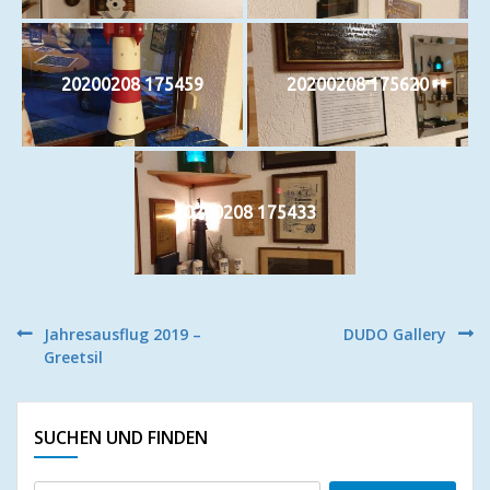
20200208 175459
20200208 175620
20200208 175433
Beitragsnavigation
Jahresausflug 2019 –
DUDO Gallery
Greetsil
SUCHEN UND FINDEN