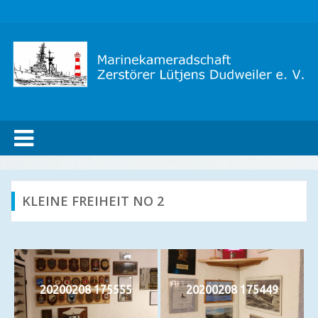
marinekameradschaft
dudweiler
KLEINE FREIHEIT NO 2
20200208 175555
20200208 175449